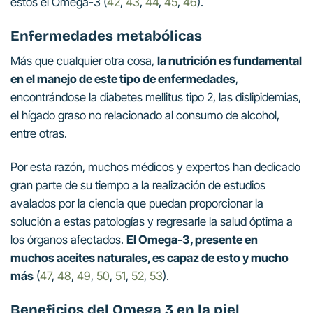
estos el Omega-3 (
42
,
43
,
44
,
45
,
46
).
Enfermedades metabólicas
Más que cualquier otra cosa,
la nutrición es fundamental
en el manejo de este tipo de enfermedades
,
encontrándose la diabetes mellitus tipo 2, las dislipidemias,
el hígado graso no relacionado al consumo de alcohol,
entre otras.
Por esta razón, muchos médicos y expertos han dedicado
gran parte de su tiempo a la realización de estudios
avalados por la ciencia que puedan proporcionar la
solución a estas patologías y regresarle la salud óptima a
los órganos afectados.
El Omega-3, presente en
muchos aceites naturales, es capaz de esto y mucho
más
(
47
,
48
,
49
,
50
,
51
,
52
,
53
).
Beneficios del Omega 3 en la
piel