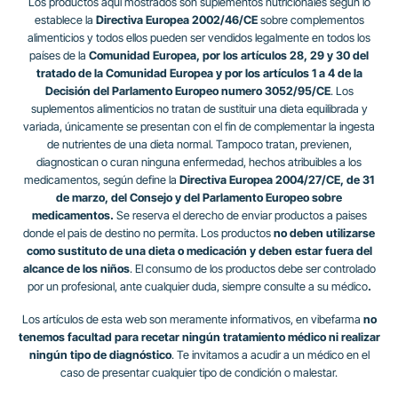
Los productos aquí mostrados son suplementos nutricionales según lo
establece la
Directiva Europea 2002/46/CE
sobre complementos
alimenticios y todos ellos pueden ser vendidos legalmente en todos los
países de la
Comunidad Europea, por los artículos 28, 29 y 30 del
tratado de la Comunidad Europea y por los artículos 1 a 4 de la
Decisión del Parlamento Europeo numero 3052/95/CE
. Los
suplementos alimenticios no tratan de sustituir una dieta equilibrada y
variada, únicamente se presentan con el fin de complementar la ingesta
de nutrientes de una dieta normal. Tampoco tratan, previenen,
diagnostican o curan ninguna enfermedad, hechos atribuibles a los
medicamentos, según define la
Directiva Europea 2004/27/CE, de 31
de marzo, del Consejo y del Parlamento Europeo sobre
medicamentos.
Se reserva el derecho de enviar productos a paises
donde el pais de destino no permita. Los productos
no deben utilizarse
como sustituto de una dieta o medicación y deben estar fuera del
alcance de los niños
. El consumo de los productos debe ser controlado
por un profesional, ante cualquier duda, siempre consulte a su médico
.
Los artículos de esta web son meramente informativos, en vibefarma
no
tenemos facultad para recetar ningún tratamiento médico ni realizar
ningún tipo de diagnóstico
. Te invitamos a acudir a un médico en el
caso de presentar cualquier tipo de condición o malestar.