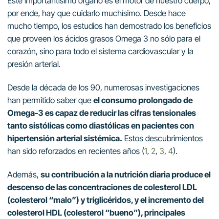
Este importantísimo órgano es el motor de nuestro cuerpo,
por ende, hay que cuidarlo muchísimo. Desde hace
mucho tiempo, los estudios han demostrado los beneficios
que proveen los ácidos grasos Omega 3 no sólo para el
corazón, sino para todo el sistema cardiovascular y la
presión arterial.
Desde la década de los 90, numerosas investigaciones
han permitido saber que
el consumo prolongado de
Omega-3 es capaz de reducir las cifras tensionales
tanto sistólicas como diastólicas en pacientes con
hipertensión arterial sistémica.
Estos descubrimientos
han sido reforzados en recientes años (
1
,
2
,
3
,
4
).
Además,
su contribución a la nutrición diaria produce el
descenso de las concentraciones de colesterol LDL
(colesterol “malo”) y triglicéridos, y el incremento del
colesterol HDL (colesterol “bueno”), principales