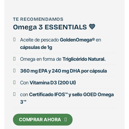
TE RECOMENDAMOS
Omega 3 ESSENTIALS 💛
Aceite de pescado
GoldenOmega®
en
cápsulas de 1g
Omega en forma de
Triglicérido Natural.
360 mg EPA y 240 mg DHA por cápsula
Con
Vitamina D3 (200 UI)
con
Certificado IFOS™ y sello GOED Omega
3™
COMPRAR AHORA