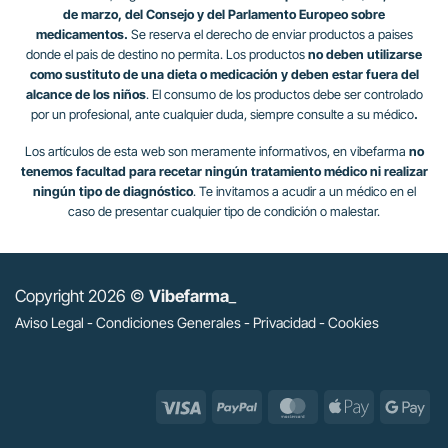
de marzo, del Consejo y del Parlamento Europeo sobre
medicamentos.
Se reserva el derecho de enviar productos a paises
donde el pais de destino no permita. Los productos
no deben utilizarse
como sustituto de una dieta o medicación y deben estar fuera del
alcance de los niños
. El consumo de los productos debe ser controlado
por un profesional, ante cualquier duda, siempre consulte a su médico
.
Los artículos de esta web son meramente informativos, en vibefarma
no
tenemos facultad para recetar ningún tratamiento médico ni realizar
ningún tipo de diagnóstico
. Te invitamos a acudir a un médico en el
caso de presentar cualquier tipo de condición o malestar.
Copyright 2026 ©
Vibefarma
_
Aviso Legal
-
Condiciones Generales
-
Privacidad
-
Cookies
Visa
PayPal
MasterCard
Apple
Go
Pay
Pa