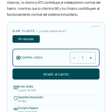
Además, la vitamina B12
contribuye al metabolismo normal del
hierro
, mientras que la vitamina B6 y los folatos
contribuyen al
funcionamiento normal del sistema inmunitario.
LIMPIAR
ELIGE TU BOTE
— ¿cuánto quieres durar?
60 cápsulas
COMPRA ÚNICA
Complex B+ cantidad
Añadir al carrito
Envío Gratis
a partir de 50€
Garantía Devolución
14 días
Compra Segura
pago encriptado