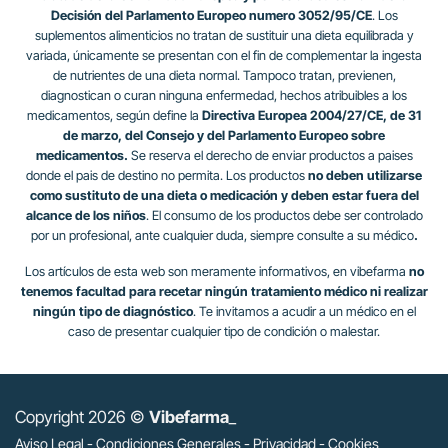
Decisión del Parlamento Europeo numero 3052/95/CE
. Los
suplementos alimenticios no tratan de sustituir una dieta equilibrada y
variada, únicamente se presentan con el fin de complementar la ingesta
de nutrientes de una dieta normal. Tampoco tratan, previenen,
diagnostican o curan ninguna enfermedad, hechos atribuibles a los
medicamentos, según define la
Directiva Europea 2004/27/CE, de 31
de marzo, del Consejo y del Parlamento Europeo sobre
medicamentos.
Se reserva el derecho de enviar productos a paises
donde el pais de destino no permita. Los productos
no deben utilizarse
como sustituto de una dieta o medicación y deben estar fuera del
alcance de los niños
. El consumo de los productos debe ser controlado
por un profesional, ante cualquier duda, siempre consulte a su médico
.
Los artículos de esta web son meramente informativos, en vibefarma
no
tenemos facultad para recetar ningún tratamiento médico ni realizar
ningún tipo de diagnóstico
. Te invitamos a acudir a un médico en el
caso de presentar cualquier tipo de condición o malestar.
Copyright 2026 ©
Vibefarma
_
Aviso Legal
-
Condiciones Generales
-
Privacidad
-
Cookies