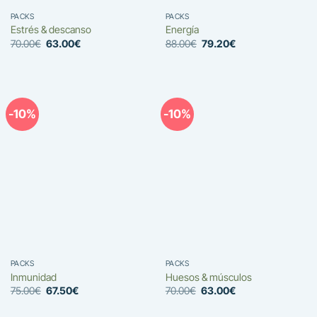
PACKS
PACKS
Estrés & descanso
Energía
El
El
El
El
70.00
€
63.00
€
88.00
€
79.20
€
precio
precio
precio
precio
original
actual
original
actual
era:
es:
era:
es:
70.00€.
63.00€.
88.00€.
79.20€.
-10%
-10%
PACKS
PACKS
Inmunidad
Huesos & músculos
El
El
El
El
75.00
€
67.50
€
70.00
€
63.00
€
precio
precio
precio
precio
original
actual
original
actual