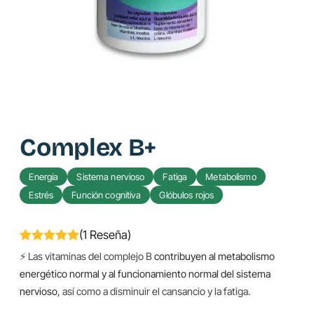
Complex B+
Energía
Sistema nervioso
Fatiga
Metabolismo
Estrés
Función cognitiva
Glóbulos rojos
(1 Reseña)
⚡ Las vitaminas del complejo B
contribuyen al metabolismo
energético normal y al funcionamiento normal del sistema
nervioso
, así como a disminuir el cansancio y la fatiga.