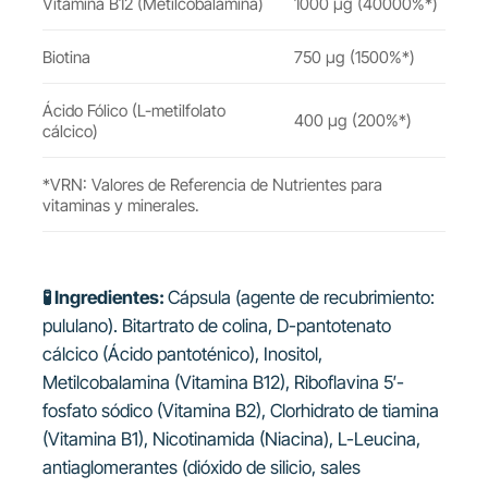
Vitamina B12 (
Metilcobalamina)
1000 µg (40000%*)
Biotina
750 µg (1500%*)
Ácido Fólico (
L-metilfolato
400 µg (200%*)
cálcico)
*VRN: Valores de Referencia de Nutrientes para
vitaminas y minerales.
🧪
Ingredientes:
Cápsula (agente de recubrimiento:
pululano). Bitartrato de colina, D-pantotenato
cálcico (Ácido pantoténico), Inositol,
Metilcobalamina (Vitamina B12), Riboflavina 5′-
fosfato sódico (Vitamina B2), Clorhidrato de tiamina
(Vitamina B1), Nicotinamida (Niacina), L-Leucina,
antiaglomerantes (dióxido de silicio, sales