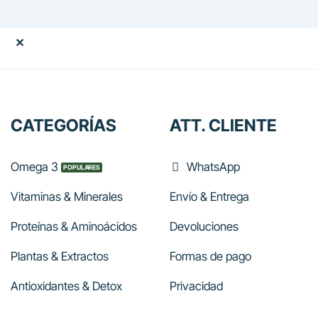
era:
es:
era:
es:
75.00€.
67.50€.
70.00€.
63.00€.
✕
CATEGORÍAS
ATT. CLIENTE
Omega 3
WhatsApp
Vitaminas & Minerales
Envío & Entrega
Proteínas & Aminoácidos
Devoluciones
Plantas & Extractos
Formas de pago
Antioxidantes & Detox
Privacidad