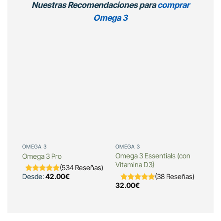
Nuestras Recomendaciones para
comprar
Omega 3
OMEGA 3
OMEGA 3
OME
Omega 3 Essentials (con
Omega 3 Pro
Ome
Vitamina D3)
(534 Reseñas)
(38 Reseñas)
Desde:
42.00
€
32.
32.00
€