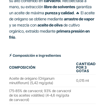
su alto contenido en
carvacrol
. Recolectada a
mano, su extracción
libre de solventes
garantiza
un aceite de máxima
pureza y calidad
. 🔥 El aceite
de orégano se obtiene mediante
arrastre de vapor
y se mezcla con
aceite de oliva
de cultivo
orgánico, extraído mediante
primera presión en
frío
.
⚡
Composición e ingredientes
CANTIDAD
COMPOSICIÓN
POR 3
GOTAS
Aceite de orégano (Origanum
0,015 ml
minutiflorum) (5,42 mg/gota)
(75-85% de carvacrol; 93% de carvacrol
de los aceites volátiles) (4-4,6 mg/gota
de carvacrol)