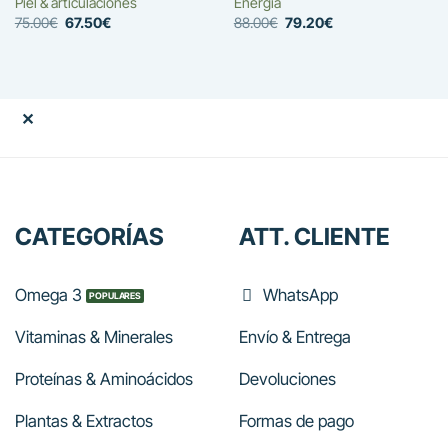
Piel & articulaciones
Energía
El
El
El
El
75.00
€
67.50
€
88.00
€
79.20
€
precio
precio
precio
precio
original
actual
original
actual
era:
es:
era:
es:
75.00€.
67.50€.
88.00€.
79.20€.
✕
CATEGORÍAS
ATT. CLIENTE
Omega 3
WhatsApp
Vitaminas & Minerales
Envío & Entrega
Proteínas & Aminoácidos
Devoluciones
Plantas & Extractos
Formas de pago