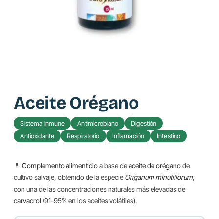
Aceite Orégano
Sistema inmune
Antimicrobiano
Digestión
Antioxidante
Respiratorio
Inflamación
Intestino
💊
Complemento alimenticio
a base de
aceite de orégano
de
cultivo salvaje, obtenido de la especie
Origanum minutiflorum
,
con una de las concentraciones naturales más elevadas de
carvacrol
(91-95% en los aceites volátiles).