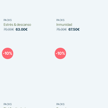
PACKS
PACKS
Estrés & descanso
Inmunidad
El
El
El
El
70.00
€
63.00
€
75.00
€
67.50
€
precio
precio
precio
precio
original
actual
original
actual
era:
es:
era:
es:
70.00€.
63.00€.
75.00€.
67.50€.
-10%
-10%
PACKS
PACKS