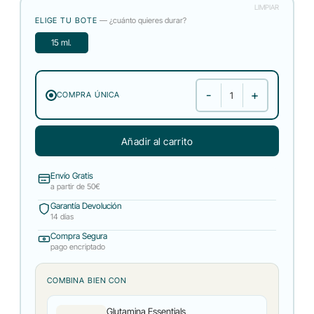
LIMPIAR
ELIGE TU BOTE
— ¿cuánto quieres durar?
15 ml.
COMPRA ÚNICA
Aceite Orégano cantidad
Añadir al carrito
Envío Gratis
a partir de 50€
Garantía Devolución
14 días
Compra Segura
pago encriptado
COMBINA BIEN CON
Glutamina Essentials