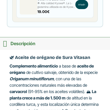
🌟 Alta calidad Kyowa®. La L-
Añadir
glutamina utilizada es de Kyowa
Quality, una certificación que
19.00
€
garantiza su pureza y eficacia.
Presentada en forma de polvo,
facilita una rápida absorción y
ofrece versatilidad en su uso,
permitiendo mezclarla con
diferentes líquidos. Además, es
libre de aditivos y alérgenos, no
contiene OGM y es apta para
Descripción
una amplia gama de
consumidores, asegurando una
opción segura y de confianza.
🌿
Aceite de orégano
de Sura Vitasan
Complemento alimenticio
a base de
aceite de
orégano
de cultivo salvaje, obtenido de la especie
Origanum minutiflorum
, con una de las
concentraciones naturales más elevadas de
carvacrol
(91-95% en los aceites volátiles). 🏔️
La
planta crece a más de 1.500 m
de altitud en la
cordillera turca, y esta localización única determina