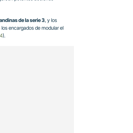
ndinas de la serie 3
, y los
 los encargados de modular el
4
).