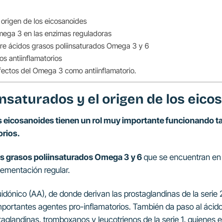
 origen de los eicosanoides
mega 3 en las enzimas reguladoras
tre ácidos grasos poliinsaturados Omega 3 y 6
s antiinflamatorios
fectos del Omega 3 como antiinflamatorio.
insaturados y el origen de los eico
s eicosanoides tienen un rol muy importante funcionando 
orios.
os grasos poliinsaturados Omega 3 y 6
que se encuentran en 
plementación regular.
dónico (AA), de donde derivan las prostaglandinas de la serie 
 importantes agentes pro-inflamatorios. También da paso al áci
aglandinas, tromboxanos y leucotrienos de la serie 1, quienes 