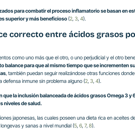
ados para combatir el proceso inflamatorio se basan en es
 es superior y más beneficioso
(
2
,
3
,
4
).
ce correcto entre ácidos grasos po
tos como uno más que el otro, o uno perjudicial y el otro ben
cto balance para que al mismo tiempo que se incrementen su
ias
, también puedan seguir realizándose otras funciones donde
a defensa inmune sin problema alguno (
2
,
3
,
4
).
e la inclusión balanceada de ácidos grasos Omega 3 y 6 a 
 niveles de salud.
iones japonesas, las cuales poseen una dieta rica en aceites 
longevas y sanas a nivel mundial (
5
,
6
,
7
,
8
).