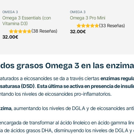
OMEGA 3
OMEGA 3
Omega 3 Essentials (con
Omega 3 Pro Mini
Vitamina D3)
(33 Reseñas)
(38 Reseñas)
32.00
€
32.00
€
cidos grasos Omega 3 en las enzim
nsaturados a eicosanoides se da a través ciertas
enzimas regula
esaturasa (D5D)
.
Esta última se activa en presencia de insul
ando los niveles de eicosanoides pro-inflamatorios.
nzima
, aumentando los niveles de DGLA y de eicosanoides antii
encargada de transformar al ácido linoleico en ácido gamma lino
ia de ácidos grasos DHA, disminuyendo los niveles de DGLA y d