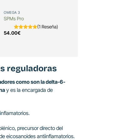
OMEGA 3
SPMs Pro
(1 Reseña)
54.00
€
as reguladoras
dores como son la delta-6-
ina
y es la encargada de
nflamatorios.
lénico, precursor directo del
e eicosanoides antiinflamatorios.