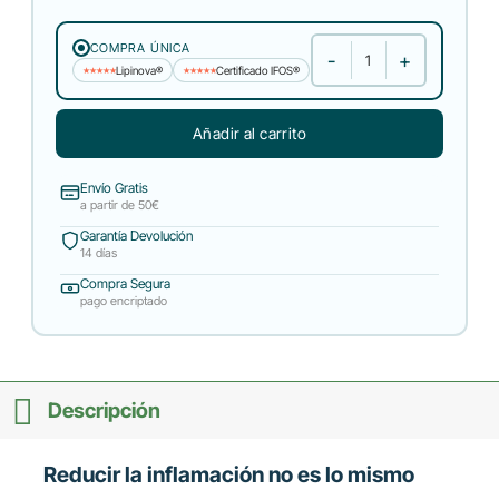
COMPRA ÚNICA
Pack ProResolutivo cantidad
Lipinova®
Certificado IFOS®
★★★★★
★★★★★
Añadir al carrito
Envío Gratis
a partir de 50€
Garantía Devolución
14 días
Compra Segura
pago encriptado
Descripción
Reducir la inflamación no es lo mismo