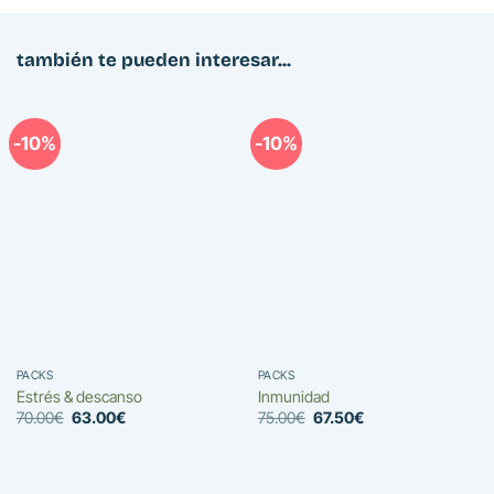
también te pueden interesar...
-10%
-10%
PACKS
PACKS
Estrés & descanso
Inmunidad
El
El
El
El
70.00
€
63.00
€
75.00
€
67.50
€
precio
precio
precio
precio
original
actual
original
actual
era:
es:
era:
es:
70.00€.
63.00€.
75.00€.
67.50€.