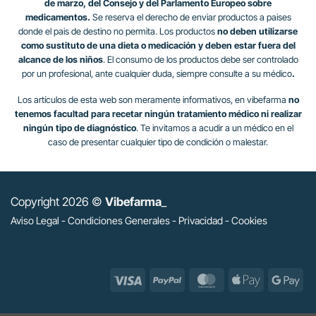
de marzo, del Consejo y del Parlamento Europeo sobre
medicamentos.
Se reserva el derecho de enviar productos a paises
donde el pais de destino no permita. Los productos
no deben utilizarse
como sustituto de una dieta o medicación y deben estar fuera del
alcance de los niños
. El consumo de los productos debe ser controlado
por un profesional, ante cualquier duda, siempre consulte a su médico
.
Los artículos de esta web son meramente informativos, en vibefarma
no
tenemos facultad para recetar ningún tratamiento médico ni realizar
ningún tipo de diagnóstico
. Te invitamos a acudir a un médico en el
caso de presentar cualquier tipo de condición o malestar.
Copyright 2026 ©
Vibefarma
_
Aviso Legal
-
Condiciones Generales
-
Privacidad
-
Cookies
Visa
PayPal
MasterCard
Apple
Go
Pay
Pa