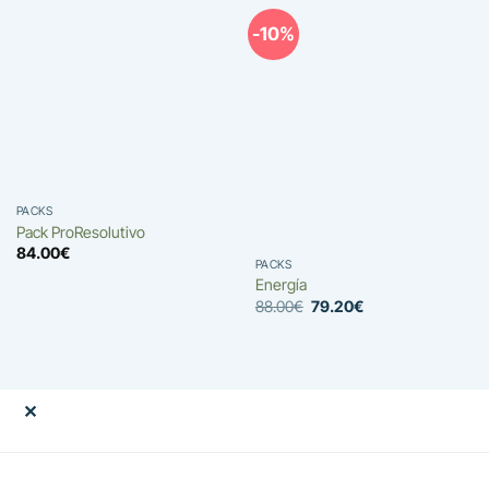
-10%
PACKS
Pack ProResolutivo
84.00
€
PACKS
Energía
El
El
88.00
€
79.20
€
precio
precio
original
actual
era:
es:
88.00€.
79.20€.
✕