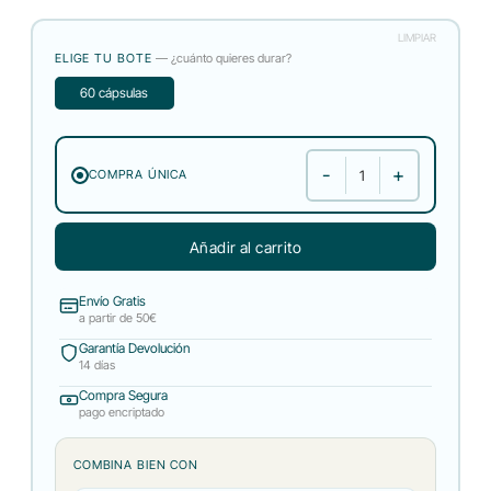
LIMPIAR
ELIGE TU BOTE
— ¿cuánto quieres durar?
60 cápsulas
COMPRA ÚNICA
Coenzima Q10 Retard cantidad
Añadir al carrito
Envío Gratis
a partir de 50€
Garantía Devolución
14 días
Compra Segura
pago encriptado
COMBINA BIEN CON