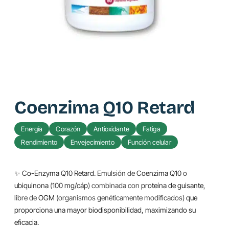
Coenzima Q10 Retard
Energía
Corazón
Antioxidante
Fatiga
Rendimiento
Envejecimiento
Función celular
✨
Co-Enzyma Q10 Retard.
Emulsión de
Coenzima Q10
o
ubiquinona
(
100 mg/cáp
) combinada con
proteína de guisante
,
libre de
OGM
(organismos genéticamente modificados)
que
proporciona una mayor biodisponibilidad, maximizando su
eficacia.