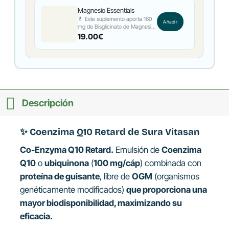
Magnesio Essentials
💊 Este suplemento aporta 160
Añadir
mg de Bisglicinato de Magnesio
por cápsula, combinado con
19.00
€
Taurina y Vitamina B6. El
magnesio ayuda a reducir el
cansancio y la fatiga ⚡,
contribuye al equilibrio
electrolítico 💧, favorece la
síntesis proteica y el
metabolismo energético normal.
Además, participa en el
Descripción
funcionamiento del sistema
nervioso, los músculos y los
huesos, apoyando así un
bienestar integral. 🌟
✨
Coenzima Q10 Retard
de Sura Vitasan
Co-Enzyma Q10 Retard.
Emulsión de
Coenzima
Q10
o
ubiquinona
(
100 mg/cáp
) combinada con
proteína de guisante
, libre de
OGM
(organismos
genéticamente modificados)
que proporciona una
mayor biodisponibilidad, maximizando su
eficacia.