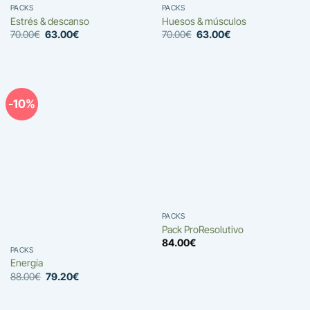
PACKS
PACKS
Estrés & descanso
Huesos & músculos
El
El
El
El
70.00
€
63.00
€
70.00
€
63.00
€
precio
precio
precio
precio
original
actual
original
actual
era:
es:
era:
es:
70.00€.
63.00€.
70.00€.
63.00€.
-10%
PACKS
Pack ProResolutivo
84.00
€
PACKS
Energía
El
El
88.00
€
79.20
€
precio
precio
original
actual
era:
es: