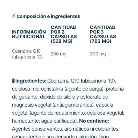
⚡
Composición e ingredientes
CANTIDAD
CANTIDAD
INFORMACIÓN
POR 2
POR 3
NUTRICIONAL
CÁPSULAS
CÁPSULAS
(528 MG)
(792 MG)
Coenzima Q10
200 mg
300 mg
(ubiquinona-10)
🧪
Ingredientes:
Coenzima Q10 (ubiquinona-10),
celulosa microcristalina (agente de carga), proteína
de guisante, dióxido de silicio y estearato de
magnesio vegetal (antiaglomerantes), cápsula
vegetal (agente de recubrimiento: celulosa vegetal;
humectante: agua purificada).
No contiene:
Agentes conservantes, aromáticos ni colorantes,
azúcar, leche o sus derivados, almidón, trigo,