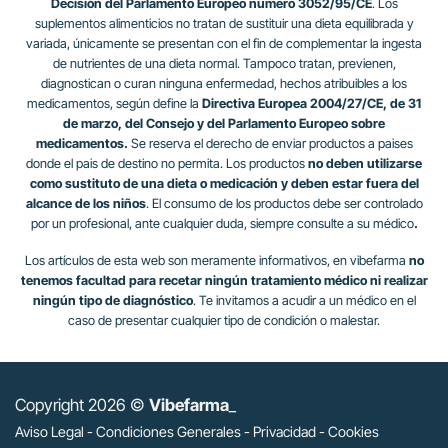
Decisión del Parlamento Europeo numero 3052/95/CE
. Los
suplementos alimenticios no tratan de sustituir una dieta equilibrada y
variada, únicamente se presentan con el fin de complementar la ingesta
de nutrientes de una dieta normal. Tampoco tratan, previenen,
diagnostican o curan ninguna enfermedad, hechos atribuibles a los
medicamentos, según define la
Directiva Europea 2004/27/CE, de 31
de marzo, del Consejo y del Parlamento Europeo sobre
medicamentos.
Se reserva el derecho de enviar productos a paises
donde el pais de destino no permita. Los productos
no deben utilizarse
como sustituto de una dieta o medicación y deben estar fuera del
alcance de los niños
. El consumo de los productos debe ser controlado
por un profesional, ante cualquier duda, siempre consulte a su médico
.
Los artículos de esta web son meramente informativos, en vibefarma
no
tenemos facultad para recetar ningún tratamiento médico ni realizar
ningún tipo de diagnóstico
. Te invitamos a acudir a un médico en el
caso de presentar cualquier tipo de condición o malestar.
Copyright 2026 ©
Vibefarma
_
Aviso Legal
-
Condiciones Generales
-
Privacidad
-
Cookies