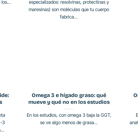
los...
especializados: resolvinas, protectinas y
maresinas) son moléculas que tu cuerpo
fabrica...
ide:
Omega 3 e hígado graso: qué
O
s
mueve y qué no en los estudios
nta
En los estudios, con omega 3 baja la GGT,
a-3
se ve algo menos de grasa...
anat
...