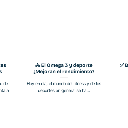
tes
🚴 El Omega 3 y deporte
✅ B
s
¿Mejoran el rendimiento?
ad de
Hoy en día, el mundo del fitness y de los
L
nta a
deportes en general se ha...