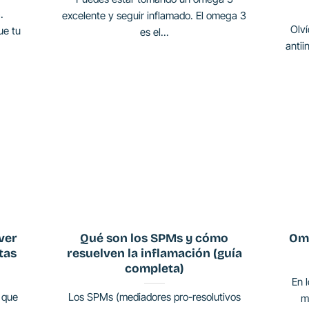
.
excelente y seguir inflamado. El omega 3
Olví
ue tu
es el...
antii
ver
Qué son los SPMs y cómo
Ome
tas
resuelven la inflamación (guía
completa)
En 
 que
Los SPMs (mediadores pro-resolutivos
ma