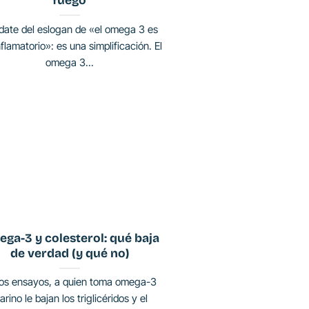
fuego
date del eslogan de «el omega 3 es
nflamatorio»: es una simplificación. El
omega 3...
ga-3 y colesterol: qué baja
de verdad (y qué no)
los ensayos, a quien toma omega-3
rino le bajan los triglicéridos y el