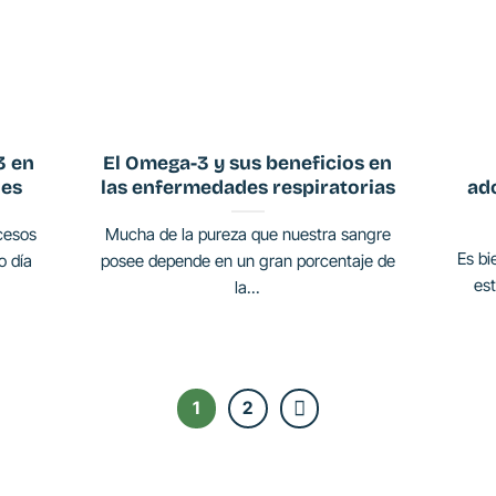
3 en
El Omega-3 y sus beneficios en
es
las enfermedades respiratorias
ad
cesos
Mucha de la pureza que nuestra sangre
Es bi
o día
posee depende en un gran porcentaje de
est
la...
1
2