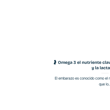
🤰 Omega 3 el nutriente cl
y la lact
El embarazo es conocido como el m
que lo.