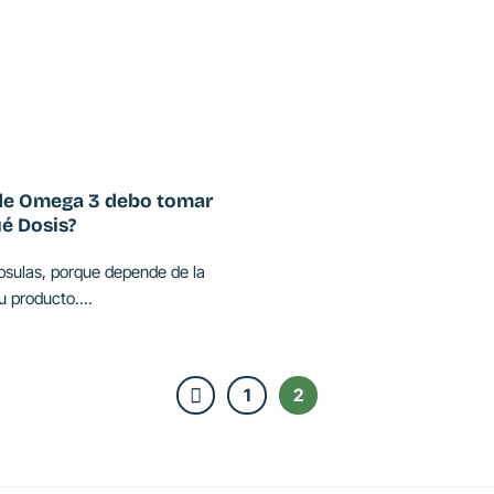
de Omega 3 debo tomar
ué Dosis?
psulas, porque depende de la
 producto....
1
2