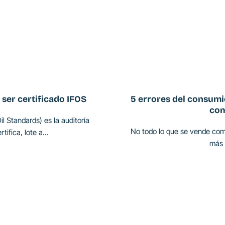
ser certificado IFOS
5 errores del consum
com
Oil Standards) es la auditoría
No todo lo que se vende com
ifica, lote a...
más 