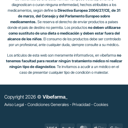
diagnostican o curan ninguna enfermedad, hechos atribuibles a los
medicamentos, según define la
Directiva Europea 2004/27/CE, de 31
de marzo, del Consejo y del Parlamento Europeo sobre
medicamentos.
Se reserva el derecho de enviar productos a paises
donde el pais de destino no permita. Los productos
no deben utilizarse
como sustituto de una dieta o medicación y deben estar fuera del
alcance de los niños
. El consumo de los productos debe ser controlado
por un profesional, ante cualquier duda, siempre consulte a su médico
.
Los artículos de esta web son meramente informativos, en vibefarma
no
tenemos facultad para recetar ningún tratamiento médico ni realizar
ningún tipo de diagnóstico
. Te invitamos a acudir a un médico en el
caso de presentar cualquier tipo de condición o malestar.
Copyright 2026 ©
Vibefarma
_
Aviso Legal
-
Condiciones Generales
-
Privacidad
-
Cookies
Visa
PayPal
MasterCard
Apple
Go