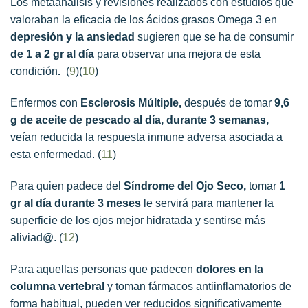
Los metaanálisis y revisiones realizados con estudios que
valoraban la eficacia de los ácidos grasos Omega 3 en
depresión y la ansiedad
sugieren que se ha de consumir
de 1 a 2 gr al día
para observar una mejora de esta
condición
.
(
9
)(
10
)
Enfermos con
Esclerosis Múltiple,
después de tomar
9,6
g de aceite de pescado al día, durante 3 semanas,
veían reducida la respuesta inmune adversa asociada a
esta enfermedad. (
11
)
Para quien padece del
Síndrome del Ojo Seco,
tomar
1
gr al día durante 3 meses
le servirá para mantener la
superficie de los ojos mejor hidratada y sentirse más
aliviad@. (
12
)
Para aquellas personas que padecen
dolores en la
columna vertebral
y toman fármacos antiinflamatorios de
forma habitual, pueden ver reducidos significativamente