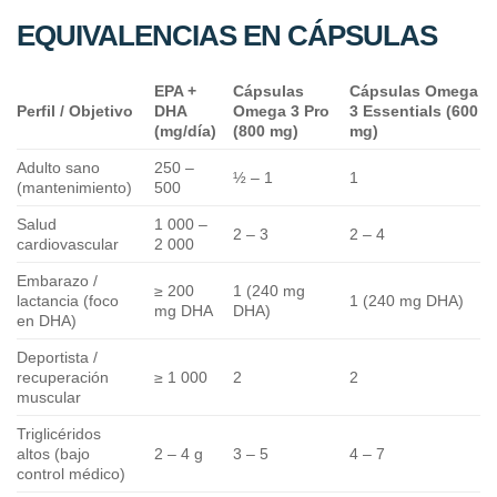
EQUIVALENCIAS EN CÁPSULAS
EPA +
Cápsulas
Cápsulas Omega
Perfil / Objetivo
DHA
Omega 3 Pro
3 Essentials (600
(mg/día)
(800 mg)
mg)
Adulto sano
250 –
½ – 1
1
(mantenimiento)
500
Salud
1 000 –
2 – 3
2 – 4
cardiovascular
2 000
Embarazo /
≥ 200
1 (240 mg
lactancia (foco
1 (240 mg DHA)
mg DHA
DHA)
en DHA)
Deportista /
recuperación
≥ 1 000
2
2
muscular
Triglicéridos
altos (bajo
2 – 4 g
3 – 5
4 – 7
control médico)