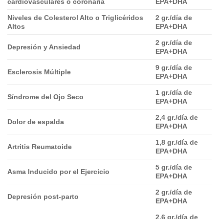
cardiovasculares o coronaria
EPA+DHA
Niveles de Colesterol Alto o Triglicéridos
2 gr./día de
Altos
EPA+DHA
2 gr./día de
Depresión y Ansiedad
EPA+DHA
9 gr./día de
Esclerosis Múltiple
EPA+DHA
1 gr./día de
Síndrome del Ojo Seco
EPA+DHA
2,4 gr./día de
Dolor de espalda
EPA+DHA
1,8 gr./día de
Artritis Reumatoide
EPA+DHA
5 gr./día de
Asma Inducido por el Ejercicio
EPA+DHA
2 gr./día de
Depresión post-parto
EPA+DHA
2,6 gr./día de