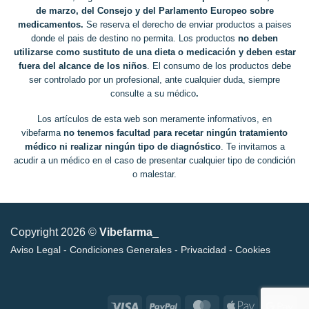
de marzo, del Consejo y del Parlamento Europeo sobre
medicamentos.
Se reserva el derecho de enviar productos a paises
donde el pais de destino no permita. Los productos
no deben
utilizarse como sustituto de una dieta o medicación y deben estar
fuera del alcance de los niños
. El consumo de los productos debe
ser controlado por un profesional, ante cualquier duda, siempre
consulte a su médico
.
Los artículos de esta web son meramente informativos, en
vibefarma
no tenemos facultad para recetar ningún tratamiento
médico ni realizar ningún tipo de diagnóstico
. Te invitamos a
acudir a un médico en el caso de presentar cualquier tipo de condición
o malestar.
Copyright 2026 ©
Vibefarma
_
Aviso Legal
-
Condiciones Generales
-
Privacidad
-
Cookies
Visa
PayPal
MasterCard
Apple
Go