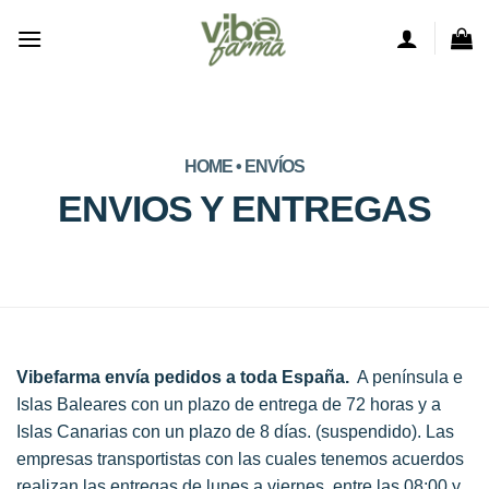
Saltar
al
contenido
HOME • ENVÍOS
ENVIOS Y ENTREGAS
Vibefarma envía pedidos a toda España.
A península e
Islas Baleares con un plazo de entrega de 72 horas y a
Islas Canarias con un plazo de 8 días. (suspendido). Las
empresas transportistas con las cuales tenemos acuerdos
realizan las entregas de lunes a viernes, entre las 08:00 y