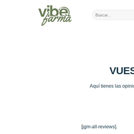
Saltar
al
Buscar
contenido
por:
VUES
Aquí tienes las opin
[jgm-all-reviews].