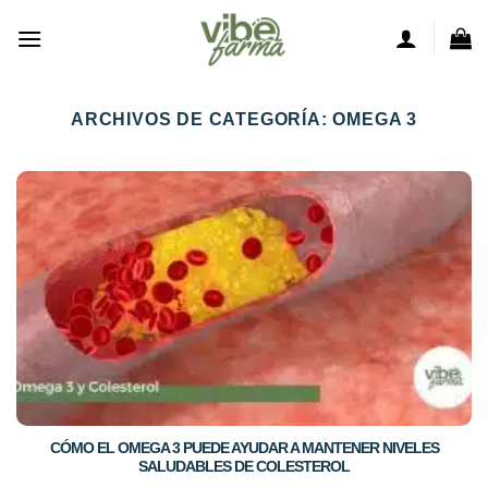
Saltar
al
contenido
ARCHIVOS DE CATEGORÍA:
OMEGA 3
CÓMO EL OMEGA 3 PUEDE AYUDAR A MANTENER NIVELES
SALUDABLES DE COLESTEROL