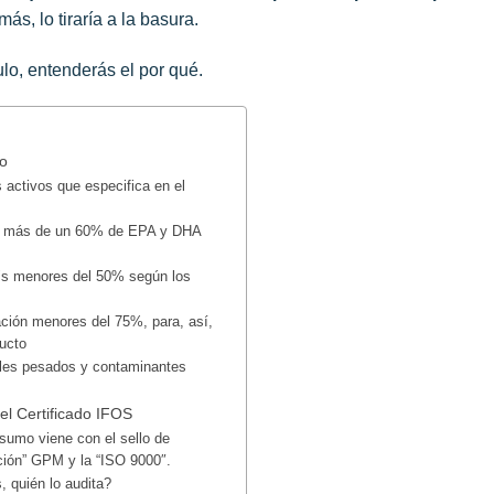
ás, lo tiraría a la basura.
lo, entenderás el por qué.
to
 activos que especifica en el
de más de un 60% de EPA y DHA
´s menores del 50% según los
ación menores del 75%, para, así,
ducto
ales pesados y contaminantes
l Certificado IFOS
sumo viene con el sello de
ción” GPM y la “ISO 9000″.
, quién lo audita?