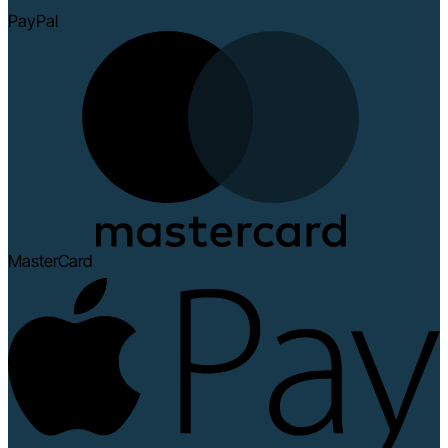
PayPal
MasterCard