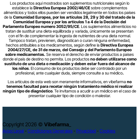
Los productos aquí mostrados son suplementos nutricionales según lo
establece la
Directiva Europea 2002/46/CE
sobre complementos
alimenticios y todos ellos pueden ser vendidos legalmente en todos los países
de la
Comunidad Europea, por los artículos 28, 29 y 30 del tratado de la
Comunidad Europea y por los artículos 1 a 4 de la Decisión del
Parlamento Europeo numero 3052/95/CE
. Los suplementos alimenticios no
tratan de sustituir una dieta equilibrada y variada, únicamente se presentan
con el fin de complementar la ingesta de nutrientes de una dieta normal.
Tampoco tratan, previenen, diagnostican o curan ninguna enfermedad,
hechos atribuibles a los medicamentos, según define la
Directiva Europea
2004/27/CE, de 31 de marzo, del Consejo y del Parlamento Europeo
sobre medicamentos.
Se reserva el derecho de enviar productos a paises
donde el pais de destino no permita. Los productos
no deben utilizarse como
sustituto de una dieta o medicación y deben estar fuera del alcance de
los niños
. El consumo de los productos debe ser controlado por un
profesional, ante cualquier duda, siempre consulte a su médico
.
Los artículos de esta web son meramente informativos, en vibefarma
no
tenemos facultad para recetar ningún tratamiento médico ni realizar
ningún tipo de diagnóstico
. Te invitamos a acudir a un médico en el caso de
presentar cualquier tipo de condición o malestar.
Copyright 2026 ©
Vibefarma
_
Aviso Legal
-
Condiciones Generales
-
Privacidad
-
Cookies