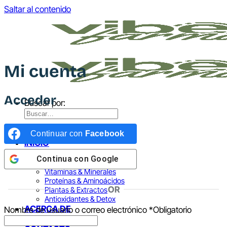
Saltar al contenido
Mi cuenta
Acceder
Buscar por:
Continuar con
Facebook
INICIO
TIENDA
Continua con
Google
Omega 3 IFOS
Vitaminas & Minerales
Proteínas & Aminoácidos
OR
Plantas & Extractos
Antioxidantes & Detox
ACERCA DE
Nombre de usuario o correo electrónico
*
Obligatorio
BLOG