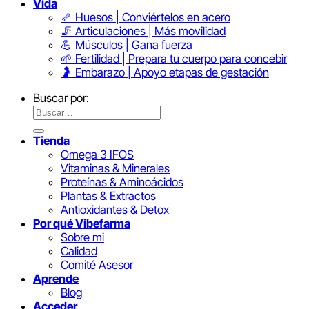
Vida
🦴 Huesos | Conviértelos en acero
🦵 Articulaciones | Más movilidad
💪 Músculos | Gana fuerza
🌱 Fertilidad | Prepara tu cuerpo para concebir
🤰 Embarazo | Apoyo etapas de gestación
Buscar por:
Tienda
Omega 3 IFOS
Vitaminas & Minerales
Proteínas & Aminoácidos
Plantas & Extractos
Antioxidantes & Detox
Por qué Vibefarma
Sobre mi
Calidad
Comité Asesor
Aprende
Blog
Acceder