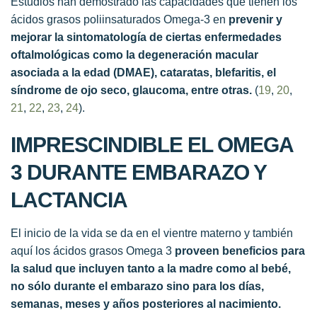
Estudios han demostrado las capacidades que tienen los
ácidos grasos poliinsaturados Omega-3 en
prevenir y
mejorar la sintomatología de ciertas enfermedades
oftalmológicas como la degeneración macular
asociada a la edad (DMAE), cataratas, blefaritis, el
síndrome de ojo seco, glaucoma, entre otras.
(
19
,
20
,
21
,
22
,
23
,
24
).
IMPRESCINDIBLE EL OMEGA
3 DURANTE EMBARAZO Y
LACTANCIA
El inicio de la vida se da en el vientre materno y también
aquí los ácidos grasos Omega 3
proveen beneficios para
la salud que incluyen tanto a la madre como al bebé,
no sólo durante el embarazo sino para los días,
semanas, meses y años posteriores al nacimiento.