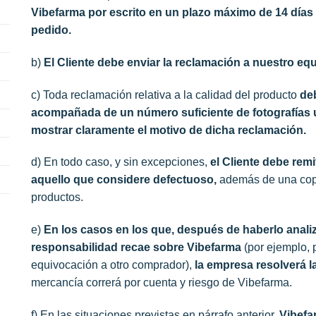
Vibefarma por escrito en un plazo máximo de 14 días 
pedido.
b)
El Cliente debe enviar la reclamación a nuestro equ
c) Toda reclamación relativa a la calidad del producto
de
acompañada de un número suficiente de fotografías 
mostrar claramente el motivo de dicha reclamación.
d) En todo caso, y sin excepciones,
el Cliente debe remi
aquello que considere defectuoso,
además de una copi
productos.
e)
En los casos en los que, después de haberlo anali
responsabilidad recae sobre Vibefarma
(por ejemplo, 
equivocación a otro comprador),
la empresa resolverá la
mercancía correrá por cuenta y riesgo de Vibefarma.
f) En las situaciones previstas en párrafo anterior,
Vibefa