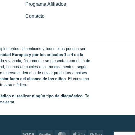
Programa Afiliados
Contacto
lementos alimenticios y todos ellos pueden ser
nidad Europea y por los artículos 1 a 4 de la
ada y variada, únicamente se presentan con el fin de
dad, hechos atribuibles a los medicamentos, según
 reserva el derecho de enviar productos a paises
star fuera del alcance de los niños
. El consumo
lte a su médico
.
édico ni realizar ningún tipo de diagnóstico
. Te
malestar.
Visa
PayPal
MasterCard
Apple
Google