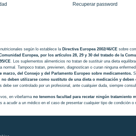
dad
Recuperar password
utricionales según lo establece la
Directiva Europea 2002/46/CE
sobre comp
Comunidad Europea, por los artículos 28, 29 y 30 del tratado de la Comu
/95/CE
. Los suplementos alimenticios no tratan de sustituir una dieta equilibr
ta normal. Tampoco tratan, previenen, diagnostican o curan ninguna enferme
de marzo, del Consejo y del Parlamento Europeo sobre medicamentos.
Se
s
no deben utilizarse como sustituto de una dieta o medicación y deben e
s debe ser controlado por un profesional, ante cualquier duda, siempre consu
ivos, en vibefarma
no tenemos facultad para recetar ningún tratamiento m
s a acudir a un médico en el caso de presentar cualquier tipo de condición o 