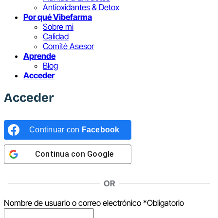
Antioxidantes & Detox
Por qué Vibefarma
Sobre mi
Calidad
Comité Asesor
Aprende
Blog
Acceder
Acceder
Continuar con
Facebook
Continua con
Google
OR
Nombre de usuario o correo electrónico
*
Obligatorio