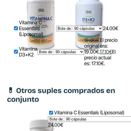
Vitamina C
Essentials
24.00
€
(Liposomal)
19.00
€
El precio
original era:
Vitamina
19.00€.
17.10
€
El
D3+K2
precio actual
es: 17.10€.
💊 Otros suples comprados en
conjunto
Vitamina C Essentials (Liposomal)
24.00
€