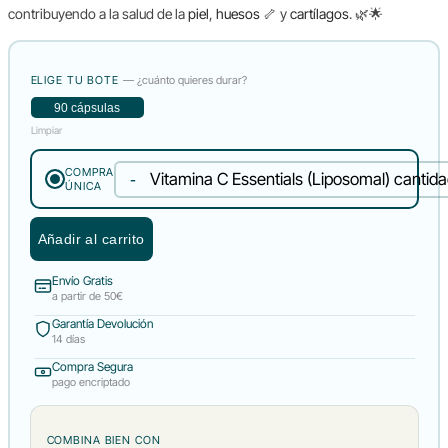
contribuyendo a la salud de la
piel
,
huesos
🦴 y
cartílagos
. 🌿🌟
ELIGE TU BOTE
— ¿cuánto quieres durar?
90 cápsulas
Limpiar
COMPRA
Vitamina C Essentials (Liposomal) cantid
ÚNICA
Añadir al carrito
Envío Gratis
a partir de 50€
Garantía Devolución
14 días
Compra Segura
pago encriptado
COMBINA BIEN CON