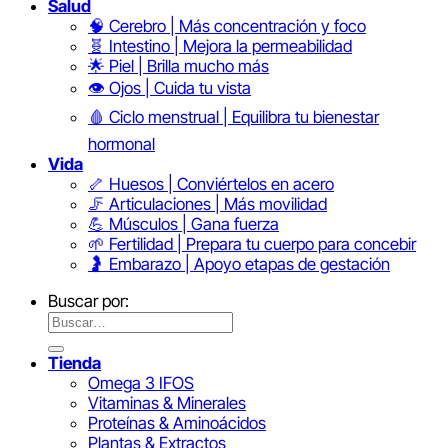
Salud
🧠 Cerebro | Más concentración y foco
🧬 Intestino | Mejora la permeabilidad
🌟 Piel | Brilla mucho más
👁️ Ojos | Cuida tu vista
🩸 Ciclo menstrual | Equilibra tu bienestar
hormonal
Vida
🦴 Huesos | Conviértelos en acero
🦵 Articulaciones | Más movilidad
💪 Músculos | Gana fuerza
🌱 Fertilidad | Prepara tu cuerpo para concebir
🤰 Embarazo | Apoyo etapas de gestación
Buscar por:
Tienda
Omega 3 IFOS
Vitaminas & Minerales
Proteínas & Aminoácidos
Plantas & Extractos