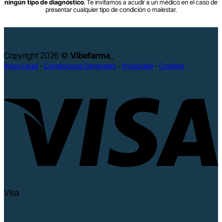
ningún tipo de diagnóstico
. Te invitamos a acudir a un médico en el caso de
presentar cualquier tipo de condición o malestar.
Copyright 2026 ©
Vibefarma
_
Aviso Legal
-
Condiciones Generales
-
Privacidad
-
Cookies
Visa