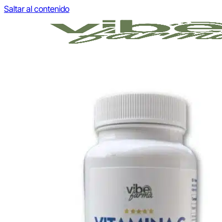
Saltar al contenido
Buscar por:
INICIO
TIENDA
Omega 3 IFOS
Vitaminas & Minerales
Proteínas & Aminoácidos
Plantas & Extractos
Antioxidantes & Detox
ACERCA DE
BLOG