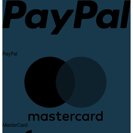
PayPal
MasterCard