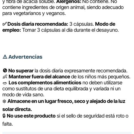
y fibra de acacia soluble.
Alérgenos:
No contiene.
No
contiene ingredientes de origen animal, siendo adecuado
para vegetarianos y veganos.
✅ Dosis diaria recomendada:
3 cápsulas.
Modo de
empleo:
Tomar 3 cápsulas al día durante el desayuno.
⚠️
Advertencias
🚫 No superar
la dosis diaria expresamente recomendada.
👶
Mantener fuera del alcance
de los niños más pequeños.
🥗
Los complementos alimenticios
no deben utilizarse
como sustitutos de una dieta equilibrada y variada ni un
modo de vida sano.
❄️
Almacene en un lugar fresco, seco y alejado de la luz
solar directa.
🔒
No use este producto
si el sello de seguridad está roto o
falta.