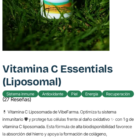
Vitamina C Essentials
(Liposomal)
Sistema inmune
Antioxidante
Piel
Energía
Recuperación
(27 Reseñas)
💊
Vitamina C Liposomada de VibeFarma.
Optimiza tu
sistema
inmunitario
🛡️ y protege tus células frente al
daño oxidativo
✨ con
1 g de
vitamina C liposomada
. Esta fórmula de
alta biodisponibilidad
favorece
la
absorción del hierro
y apoya la
formación de colágeno
,