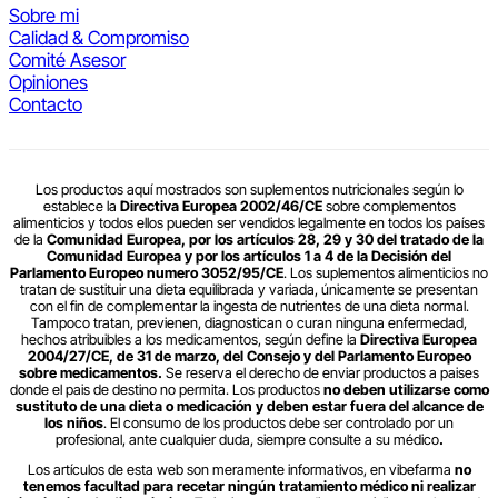
Sobre mi
Calidad & Compromiso
Comité Asesor
Opiniones
Contacto
Los productos aquí mostrados son suplementos nutricionales según lo
establece la
Directiva Europea 2002/46/CE
sobre complementos
alimenticios y todos ellos pueden ser vendidos legalmente en todos los países
de la
Comunidad Europea, por los artículos 28, 29 y 30 del tratado de la
Comunidad Europea y por los artículos 1 a 4 de la Decisión del
Parlamento Europeo numero 3052/95/CE
. Los suplementos alimenticios no
tratan de sustituir una dieta equilibrada y variada, únicamente se presentan
con el fin de complementar la ingesta de nutrientes de una dieta normal.
Tampoco tratan, previenen, diagnostican o curan ninguna enfermedad,
hechos atribuibles a los medicamentos, según define la
Directiva Europea
2004/27/CE, de 31 de marzo, del Consejo y del Parlamento Europeo
sobre medicamentos.
Se reserva el derecho de enviar productos a paises
donde el pais de destino no permita. Los productos
no deben utilizarse como
sustituto de una dieta o medicación y deben estar fuera del alcance de
los niños
. El consumo de los productos debe ser controlado por un
profesional, ante cualquier duda, siempre consulte a su médico
.
Los artículos de esta web son meramente informativos, en vibefarma
no
tenemos facultad para recetar ningún tratamiento médico ni realizar