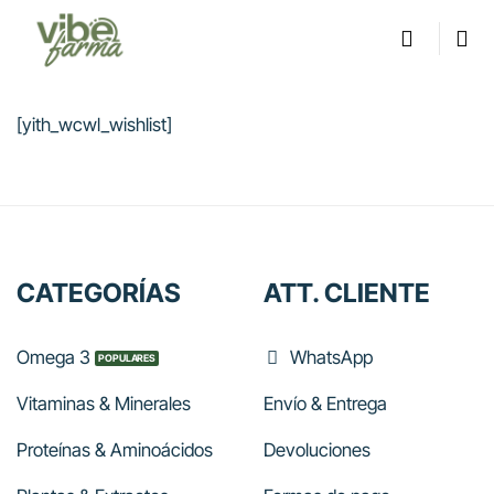
Saltar
al
contenido
[yith_wcwl_wishlist]
CATEGORÍAS
ATT. CLIENTE
Omega 3
WhatsApp
Vitaminas & Minerales
Envío & Entrega
Proteínas & Aminoácidos
Devoluciones