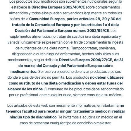
Los productos aquí mostrados son suplementos nutricionales según lo
establece la
Directiva Europea 2002/46/CE
sobre complementos
alimenticios y todos ellos pueden ser vendidos legalmente en todos los
países de la
Comunidad Europea, por los artículos 28, 29 y 30 del
tratado de la Comunidad Europea y por los artículos 1 a 4 de la
Decisión del Parlamento Europeo numero 3052/95/CE
. Los
suplementos alimenticios no tratan de sustituir una dieta equilibrada y
variada, únicamente se presentan con el fin de complementar la ingesta
de nutrientes de una dieta normal. Tampoco tratan, previenen,
diagnostican o curan ninguna enfermedad, hechos atribuibles a los
medicamentos, según define la
Directiva Europea 2004/27/CE, de 31
de marzo, del Consejo y del Parlamento Europeo sobre
medicamentos.
Se reserva el derecho de enviar productos a paises
donde el pais de destino no permita. Los productos
no deben utilizarse
como sustituto de una dieta o medicación y deben estar fuera del
alcance de los niños
. El consumo de los productos debe ser controlado
por un profesional, ante cualquier duda, siempre consulte a su médico
.
Los artículos de esta web son meramente informativos, en vibefarma
no
tenemos facultad para recetar ningún tratamiento médico ni realizar
ningún tipo de diagnóstico
. Te invitamos a acudir a un médico en el
caso de presentar cualquier tipo de condición o malestar.